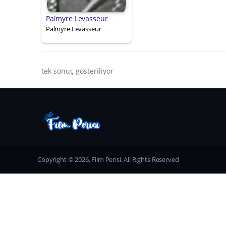
Palmyre Levasseur
Palmyre Levasseur
tek sonuç gösteriliyor
Copyright © 2026, Film Perisi. All Rights Reserved