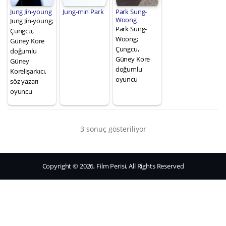
Jung Jin-young
Jung-min Park
Park Sung-
Woong
Jung Jin-young;
Park Sung-
Çungcu,
Woong;
Güney Kore
Çungcu,
doğumlu
Güney Kore
Güney
doğumlu
Korelişarkıcı,
oyuncu
söz yazarı
oyuncu
3 sonuç gösteriliyor
Copyright © 2026, Film Perisi. All Rights Reserved