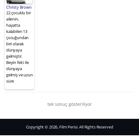
Christy Brown
22 çocuklu bir
ailenin,
hayatta
kalabilen 13
çocuğundan
biri olarak
dünyaya
gelmiştir.
Beyin felci ile
dünyaya
gelmiş ve uzun
süre
tek sonuç gösteriliyor
Copyright © 2026, Film Perisi. All Rights Reserved