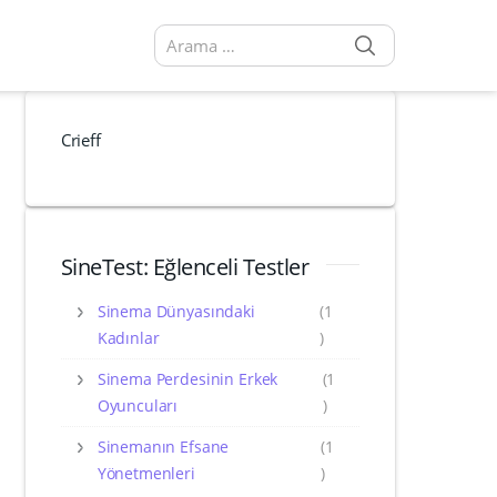
SEARCH
Arama sonuçları:
Crieff
SineTest: Eğlenceli Testler
Sinema Dünyasındaki
(1
Kadınlar
)
Sinema Perdesinin Erkek
(1
Oyuncuları
)
Sinemanın Efsane
(1
Yönetmenleri
)