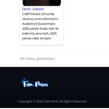
Denis Lawson
Crieff Private School’da
okumuş sonra Morrison’s
Academy’yi kazanmıştır.
2004 yılında Sheila Gish ile
evlenmiş ama Gish, 2005
yılında vefat etmiştir.
tek sonuç gösteriliyor
Copyright © 2026, Film Perisi. All Rights Reserved