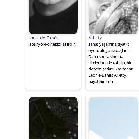
Louis de Funès
Arletty
İspanyol-Portekizli asıllıdır.
sanat yaşamına tiyatro
oyunculuğu ile başladı.
Daha sonra sinema
filmlerindede rol alıp, bir
dönem şarkıcılıkta yapan
Leonie-Bahiat Arletty,
hayatının son