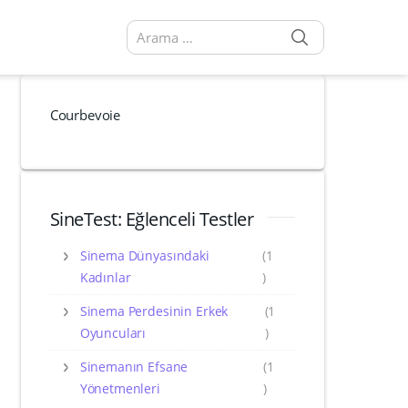
SEARCH
Arama sonuçları:
Courbevoie
SineTest: Eğlenceli Testler
Sinema Dünyasındaki
(1
Kadınlar
)
Sinema Perdesinin Erkek
(1
Oyuncuları
)
Sinemanın Efsane
(1
Yönetmenleri
)