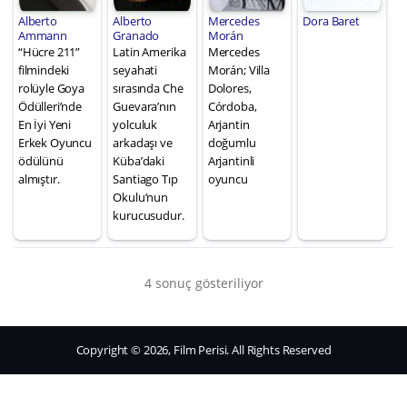
Alberto
Alberto
Mercedes
Dora Baret
Ammann
Granado
Morán
“Hücre 211”
Latin Amerika
Mercedes
filmindeki
seyahati
Morán; Villa
rolüyle Goya
sırasında Che
Dolores,
Ödülleri’nde
Guevara’nın
Córdoba,
En İyi Yeni
yolculuk
Arjantin
Erkek Oyuncu
arkadaşı ve
doğumlu
ödülünü
Küba’daki
Arjantinli
almıştır.
Santiago Tıp
oyuncu
Okulu’nun
kurucusudur.
4 sonuç gösteriliyor
Copyright © 2026, Film Perisi. All Rights Reserved