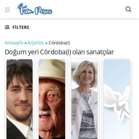
FILTERS
Anasayfa
»
Arjantin
»
Córdoba(I)
Doğum yeri Córdoba(I) olan sanatçılar