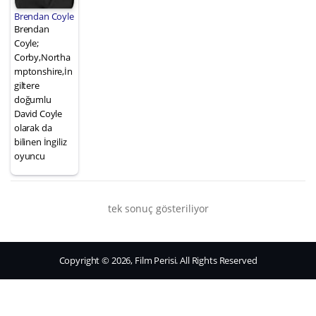
Brendan Coyle
Brendan
Coyle;
Corby,Northa
mptonshire,İn
giltere
doğumlu
David Coyle
olarak da
bilinen İngiliz
oyuncu
tek sonuç gösteriliyor
Copyright © 2026, Film Perisi. All Rights Reserved