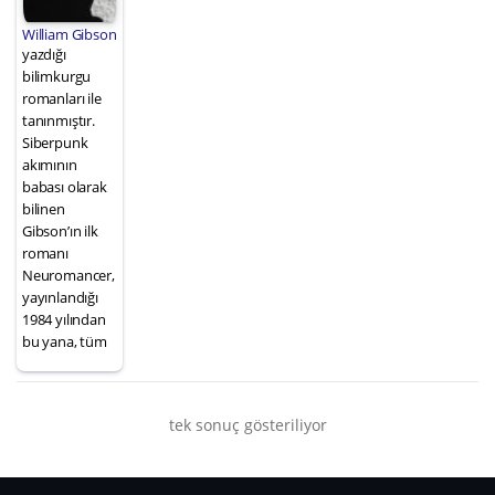
William Gibson
yazdığı
bilimkurgu
romanları ile
tanınmıştır.
Siberpunk
akımının
babası olarak
bilinen
Gibson’ın ilk
romanı
Neuromancer,
yayınlandığı
1984 yılından
bu yana, tüm
tek sonuç gösteriliyor