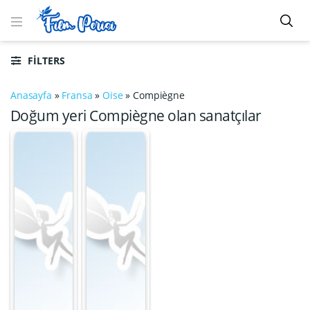
FILTERS
Anasayfa
»
Fransa
»
Oise
»
Compiègne
Doğum yeri Compiègne olan sanatçılar