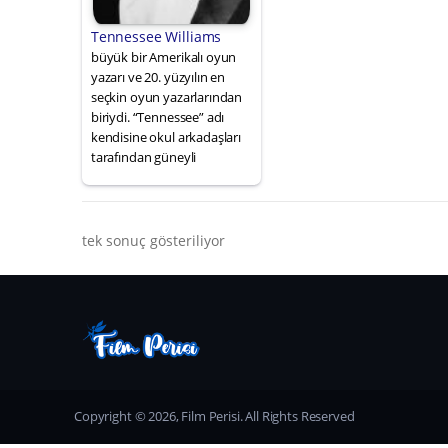
Tennessee Williams
büyük bir Amerikalı oyun
yazarı ve 20. yüzyılın en
seçkin oyun yazarlarından
biriydi. “Tennessee” adı
kendisine okul arkadaşları
tarafından güneyli
tek sonuç gösteriliyor
Copyright © 2026, Film Perisi. All Rights Reserved