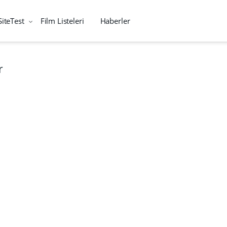
SiteTest
Film Listeleri
Haberler
r