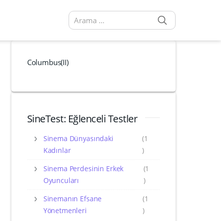
SEARCH
Arama sonuçları:
Columbus(II)
SineTest: Eğlenceli Testler
Sinema Dünyasındaki
(1
Kadınlar
)
Sinema Perdesinin Erkek
(1
Oyuncuları
)
Sinemanın Efsane
(1
Yönetmenleri
)