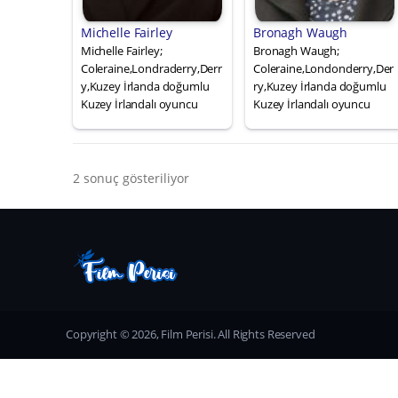
Michelle Fairley
Bronagh Waugh
Michelle Fairley;
Bronagh Waugh;
Coleraine,Londraderry,Derr
Coleraine,Londonderry,Der
y,Kuzey İrlanda doğumlu
ry,Kuzey İrlanda doğumlu
Kuzey İrlandalı oyuncu
Kuzey İrlandalı oyuncu
2 sonuç gösteriliyor
Copyright © 2026, Film Perisi. All Rights Reserved