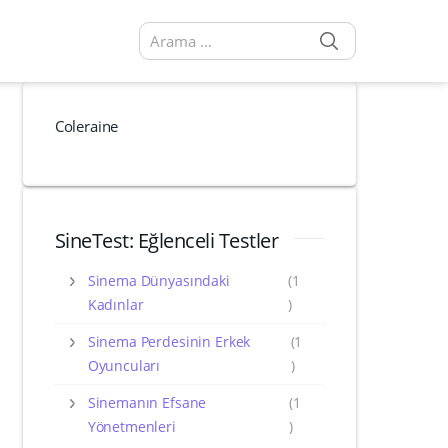
SEARCH
Arama sonuçları:
Coleraine
SineTest: Eğlenceli Testler
Sinema Dünyasındaki
(1
Kadınlar
)
Sinema Perdesinin Erkek
(1
Oyuncuları
)
Sinemanın Efsane
(1
Yönetmenleri
)