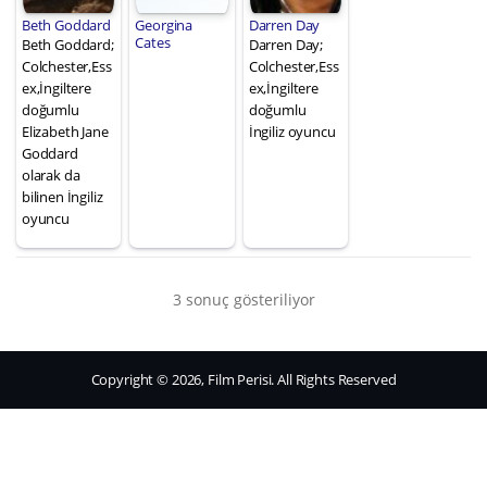
Beth Goddard
Georgina
Darren Day
Cates
Beth Goddard;
Darren Day;
Colchester,Ess
Colchester,Ess
ex,İngiltere
ex,İngiltere
doğumlu
doğumlu
Elizabeth Jane
İngiliz oyuncu
Goddard
olarak da
bilinen İngiliz
oyuncu
3 sonuç gösteriliyor
Copyright © 2026, Film Perisi. All Rights Reserved