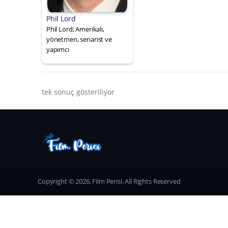
Phil Lord
Phil Lord; Amerikalı,
yönetmen, senarist ve
yapımcı
tek sonuç gösteriliyor
Copyright © 2026, Film Perisi. All Rights Reserved