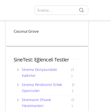
SEARCH
Arama sonuçları:
Coconut Grove
SineTest: Eğlenceli Testler
Sinema Dünyasındaki
(1
Kadınlar
)
Sinema Perdesinin Erkek
(1
Oyuncuları
)
Sinemanın Efsane
(1
Yönetmenleri
)