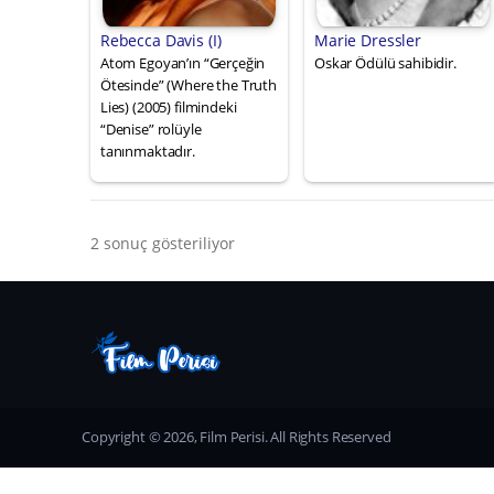
Rebecca Davis (I)
Marie Dressler
Atom Egoyan’ın “Gerçeğin
Oskar Ödülü sahibidir.
Ötesinde” (Where the Truth
Lies) (2005) filmindeki
“Denise” rolüyle
tanınmaktadır.
2 sonuç gösteriliyor
Copyright © 2026, Film Perisi. All Rights Reserved