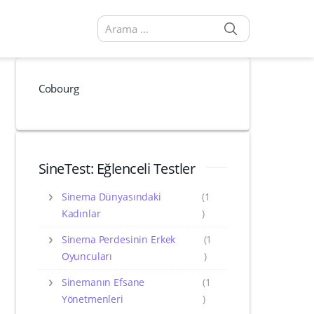
SEARCH
Arama sonuçları:
Cobourg
SineTest: Eğlenceli Testler
Sinema Dünyasındaki
(1
Kadınlar
)
Sinema Perdesinin Erkek
(1
Oyuncuları
)
Sinemanın Efsane
(1
Yönetmenleri
)