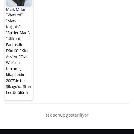
Mark Millar
“Wanted”,
“Marvel
Knights”,
“Spider-Man”,
“Ultimate
Fantastik
Dörtlü”, “Kick-
Ass” ve “Civil
War” en
tanınmış
kitaplarıdır.
2007’de ise
Şikago’da Stan
Lee ödülünü
tek sonuç gösteriliyor