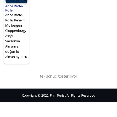
Anne Ratte-
Polle
Anne Ratte-
Polle; Peheim,
Molbergen,
Cloppenburg,
Aşağı
Saksonya,
Almanya
doğumlu
Alman oyuncu
tek sonuç gösteriliyor
Copyright © 2026, Film Perisi. All Rights Reserved