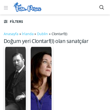
FILTERS
Anasayfa
»
İrlanda
»
Dublin
»
Clontarf(I)
Doğum yeri Clontarf(I) olan sanatçılar