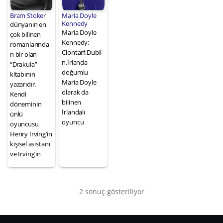
Bram Stoker
Maria Doyle
Kennedy
dünyanın en
Maria Doyle
çok bilinen
Kennedy;
romanlarında
Clontarf,Dubli
n bir olan
n,İrlanda
“Drakula”
doğumlu
kitabının
Maria Doyle
yazarıdır.
olarak da
Kendi
bilinen
döneminin
İrlandalı
ünlü
oyuncu
oyuncusu
Henry Irving’in
kişisel asistanı
ve Irving’in
2 sonuç gösteriliyor