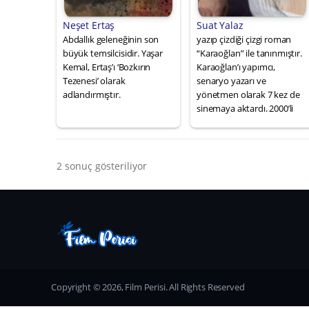
Neşet Ertaş
Suat Yalaz
Abdallık geleneğinin son
yazıp çizdiği çizgi roman
büyük temsilcisidir. Yaşar
“Karaoğlan” ile tanınmıştır.
Kemal, Ertaş’ı ‘Bozkırın
Karaoğlan’ı yapımcı,
Tezenesi’ olarak
senaryo yazarı ve
adlandırmıştır.
yönetmen olarak 7 kez de
sinemaya aktardı. 2000’li
2 sonuç gösteriliyor
Copyright © 2026, Film Perisi. All Rights Reserved