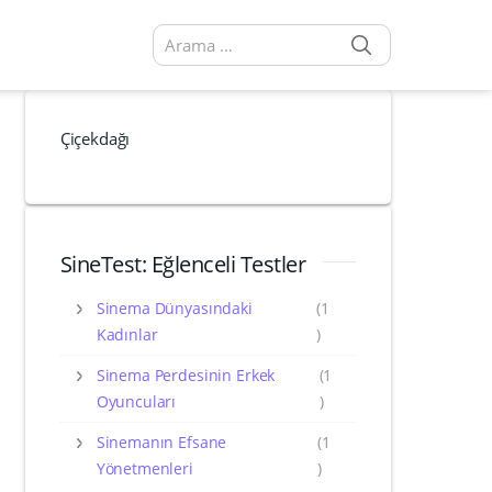
SEARCH
Arama sonuçları:
Çiçekdağı
SineTest: Eğlenceli Testler
Sinema Dünyasındaki
(1
Kadınlar
)
Sinema Perdesinin Erkek
(1
Oyuncuları
)
Sinemanın Efsane
(1
Yönetmenleri
)