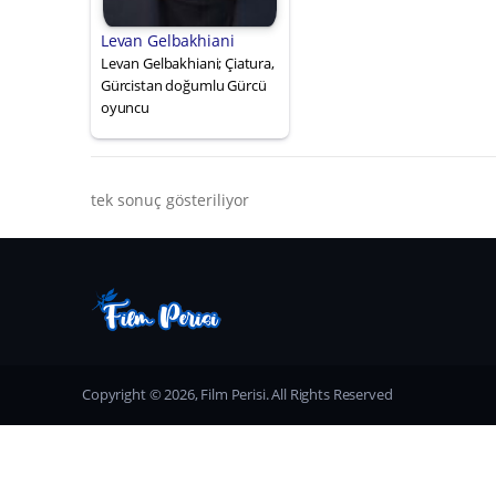
Levan Gelbakhiani
Levan Gelbakhiani; Çiatura,
Gürcistan doğumlu Gürcü
oyuncu
tek sonuç gösteriliyor
Copyright © 2026, Film Perisi. All Rights Reserved