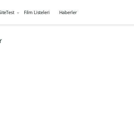
SiteTest
Film Listeleri
Haberler
r