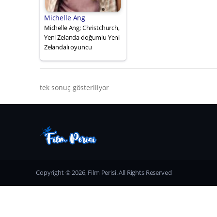
Michelle Ang
Michelle Ang; Christchurch,
Yeni Zelanda doğumlu Yeni
Zelandalı oyuncu
tek sonuç gösteriliyor
Copyright © 2026, Film Perisi. All Rights Reserved