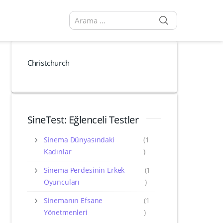
SEARCH
Arama sonuçları:
Christchurch
SineTest: Eğlenceli Testler
Sinema Dünyasındaki
(1
Kadınlar
)
Sinema Perdesinin Erkek
(1
Oyuncuları
)
Sinemanın Efsane
(1
Yönetmenleri
)