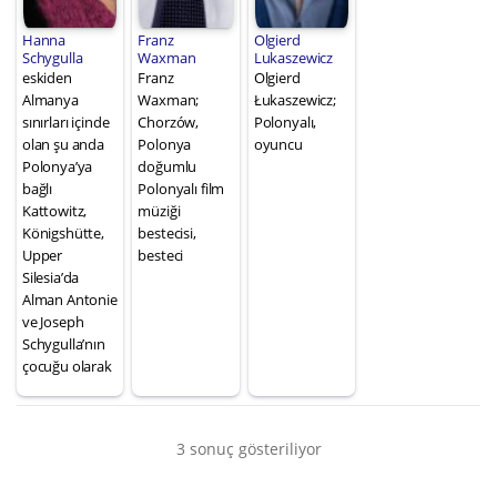
Hanna
Franz
Olgierd
Schygulla
Waxman
Lukaszewicz
eskiden
Franz
Olgierd
Almanya
Waxman;
Łukaszewicz;
sınırları içinde
Chorzów,
Polonyalı,
olan şu anda
Polonya
oyuncu
Polonya’ya
doğumlu
bağlı
Polonyalı film
Kattowitz,
müziği
Königshütte,
bestecisi,
Upper
besteci
Silesia’da
Alman Antonie
ve Joseph
Schygulla’nın
çocuğu olarak
3 sonuç gösteriliyor