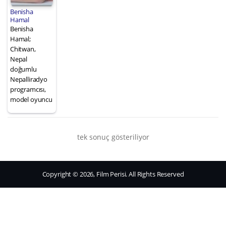
Benisha
Hamal
Benisha
Hamal;
Chitwan,
Nepal
doğumlu
Nepalliradyo
programcısı,
model oyuncu
tek sonuç gösteriliyor
Copyright © 2026, Film Perisi. All Rights Reserved