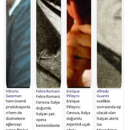
Vittorio
Felice Romani
Enrique
Alfredo
Gassman
Piñeyro
Guarini
Felice Romani;
hem önemli
Enrique
özellikle
Cenova, İtalya
prodüksiyonla
Piñeyro;
sonrasında eşi
doğumlu
rı hem de
Cenova, İtalya
olacak olan
İtalyan şair,
düzinelerce
doğumlu
İtalyan aktris
opera
eğlenceyi
Arjantinli uçak
Isa
bestecisibeste