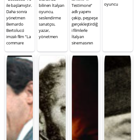
oyuncu
ile başlamıştır.
bilinen İtalyan
Testimone”
Daha sonra
oyuncu,
adlı yapımı
yönetmen
seslendirme
çekip, peşpeşe
Bernardo
sanatçısı,
gerçekleştirdiğ
Bertolucci
yazar,
i filmlerle
imzalı film “La
yönetmen
İtalyan
commare
sinemasının