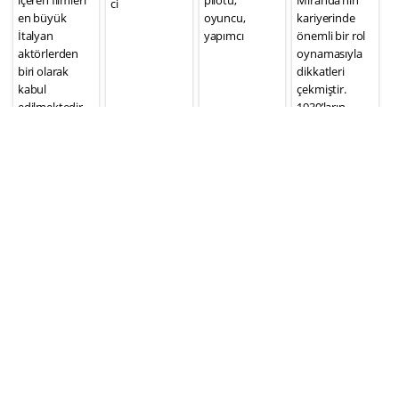
içeren filmleri
pilotu,
Miranda’nın
ci
en büyük
oyuncu,
kariyerinde
İtalyan
yapımcı
önemli bir rol
aktörlerden
oynamasıyla
biri olarak
dikkatleri
kabul
çekmiştir.
edilmektedir.
1930’ların
Vittorio
ortalarında
Gassman:
Everybody’s
“Oyunculuk
Woman