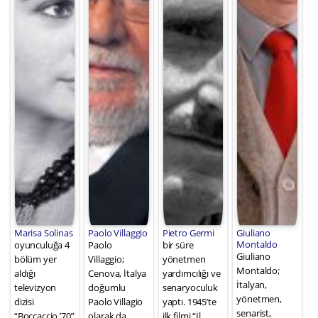
Marisa Solinas
Paolo Villaggio
Pietro Germi
Giuliano
Montaldo
oyunculuğa 4
Paolo
bir süre
Giuliano
bölüm yer
Villaggio;
yönetmen
Montaldo;
aldığı
Cenova, İtalya
yardımcılığı ve
İtalyan,
televizyon
doğumlu
senaryoculuk
yönetmen,
dizisi
Paolo Villagio
yaptı. 1945’te
senarist,
“Boccaccio ’70”
olarak da
ilk filmi “İl