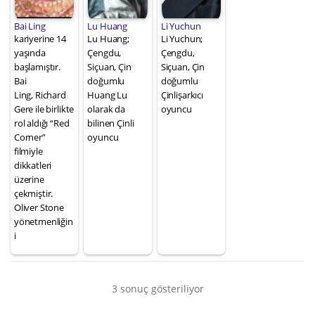
Bai Ling
Lu Huang
Li Yuchun
kariyerine 14
Lu Huang;
Li Yuchun;
yaşında
Çengdu,
Çengdu,
başlamıştır.
Siçuan, Çin
Siçuan, Çin
Bai
doğumlu
doğumlu
Ling, Richard
Huang Lu
Çinlişarkıcı
Gere ile birlikte
olarak da
oyuncu
rol aldığı “Red
bilinen Çinli
Corner”
oyuncu
filmiyle
dikkatleri
üzerine
çekmiştir.
Oliver Stone
yönetmenliğin
i
3 sonuç gösteriliyor