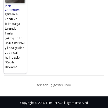
John
Carpenter (I)
genellikle
korku ve
bilimkurgu
tarzında
filmler
çekmiştir. En
ünlü filmi 1978
yılında çekilen
ve bir seri
haline gelen
“Cadılar
Bayramı”
tek sonuç gösteriliyor
Copyright © 2026, Film Perisi. All Rights Reserved