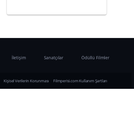
İletişim
Sanatçılar
Ödüllü Filmler
Kişisel Verilerin Korunması
Filmperisi.com Kullanım Şartları