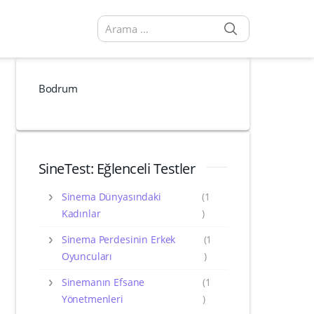
SEARCH
Arama sonuçları:
Bodrum
SineTest: Eğlenceli Testler
Sinema Dünyasındaki
(1
Kadınlar
)
Sinema Perdesinin Erkek
(1
Oyuncuları
)
Sinemanın Efsane
(1
Yönetmenleri
)