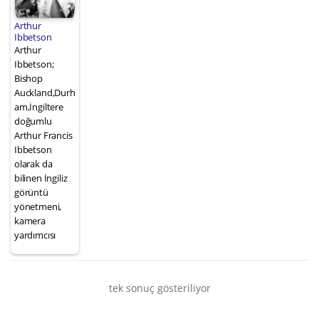
Arthur
Ibbetson
Arthur
Ibbetson;
Bishop
Auckland,Durh
am,İngiltere
doğumlu
Arthur Francis
Ibbetson
olarak da
bilinen İngiliz
görüntü
yönetmeni,
kamera
yardımcısı
tek sonuç gösteriliyor