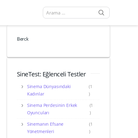
SEARCH
Arama sonuçları:
Berck
SineTest: Eğlenceli Testler
Sinema Dünyasındaki
(1
Kadınlar
)
Sinema Perdesinin Erkek
(1
Oyuncuları
)
Sinemanın Efsane
(1
Yönetmenleri
)