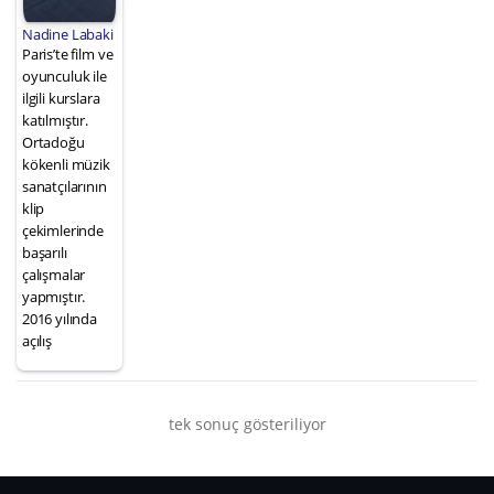
Nadine Labaki
Paris’te film ve
oyunculuk ile
ilgili kurslara
katılmıştır.
Ortadoğu
kökenli müzik
sanatçılarının
klip
çekimlerinde
başarılı
çalışmalar
yapmıştır.
2016 yılında
açılış
tek sonuç gösteriliyor