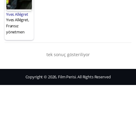
Yves Allégret
Yves Allégret,
Fransız
yönetmen
tek sonuç gösteriliyor
Copyright © 2026, Film Perisi. All Rights Reserved