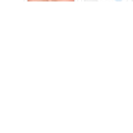
Mary Steenburgen
Ben Piazza
1982’de aday gösterildiği
Altın Küre Ödülleri’nde En
İyi Yardımcı Kadın Oyuncu
ödülünü kazandı.