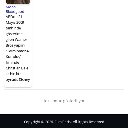
Moon
Bloodgood
ABD’de 21
Mayıs 2009
tarihinde
gösterime
giren Warner
Bros yapımı
“Terminatör 4:
Kurtuluş”
filminde
Christian Bale
ile birlikte
oynadı. Disney
tek sonuç gösteriliyor
Copyright © 2026, Film Perisi. All Rights Reserved