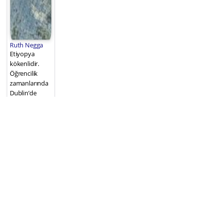
Ruth Negga
Etiyopya
kökenlidir.
Öğrencilik
zamanlarında
Dublin’de
bulunan
Trinity
Kolej’den
bachelor
seviyesinde
yüksek puanla
mezun oldu..
2004 İrlanda
yapımı
“Capital
Letters” adlı