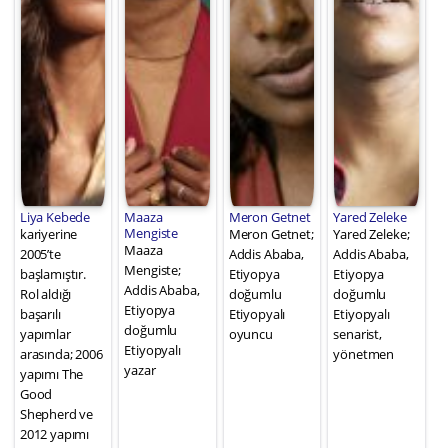
Liya Kebede
Maaza
Meron Getnet
Yared Zeleke
Mengiste
kariyerine
Meron Getnet;
Yared Zeleke;
Maaza
2005’te
Addis Ababa,
Addis Ababa,
Mengiste;
başlamıştır.
Etiyopya
Etiyopya
Addis Ababa,
Rol aldığı
doğumlu
doğumlu
Etiyopya
başarılı
Etiyopyalı
Etiyopyalı
doğumlu
yapımlar
oyuncu
senarist,
Etiyopyalı
arasında; 2006
yönetmen
yazar
yapımı The
Good
Shepherd ve
2012 yapımı