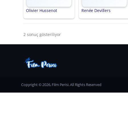
Olivier Hussenot
Renée Devillers
2 sonuç gösteriliyor
Copyright © 2026, Film Perisi. All Rights Reserved