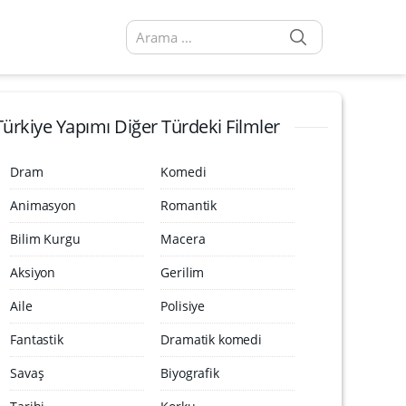
SEARCH
Arama sonuçları:
Türkiye Yapımı Diğer Türdeki Filmler
Dram
Komedi
Animasyon
Romantik
Bilim Kurgu
Macera
Aksiyon
Gerilim
Aile
Polisiye
Fantastik
Dramatik komedi
Savaş
Biyografik