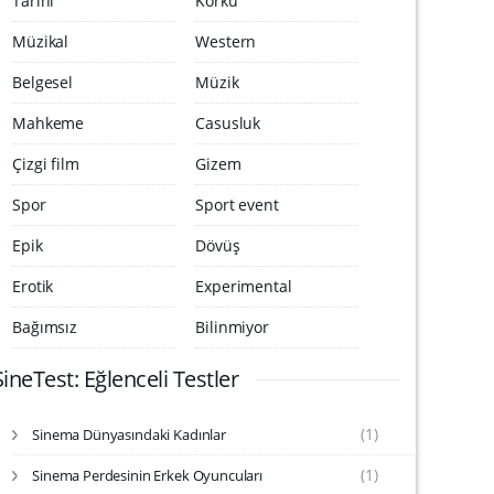
Tarihi
Korku
Müzikal
Western
Belgesel
Müzik
Mahkeme
Casusluk
Çizgi film
Gizem
Spor
Sport event
Epik
Dövüş
Erotik
Experimental
Bağımsız
Bilinmiyor
SineTest: Eğlenceli Testler
(1)
Sinema Dünyasındaki Kadınlar
S
i
(1)
Sinema Perdesinin Erkek Oyuncuları