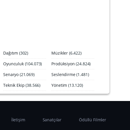
A
r
ş
i
v
i
Dağıtım
(302)
Müzikler
(6.422)
Oyunculuk
(104.073)
Prodüksiyon
(24.824)
Senaryo
(21.069)
Seslendirme
(1.481)
Teknik Ekip
(38.566)
Yönetim
(13.120)
İletişim
Sanatçılar
Ödüllü Filmler