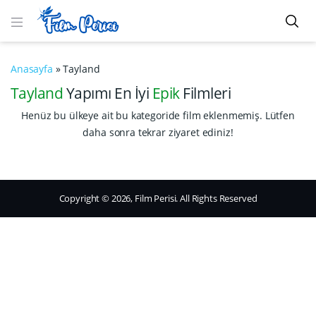
Anasayfa
»
Tayland
Tayland
Yapımı En İyi
Epik
Filmleri
Henüz bu ülkeye ait bu kategoride film eklenmemiş. Lütfen
daha sonra tekrar ziyaret ediniz!
Copyright © 2026, Film Perisi. All Rights Reserved