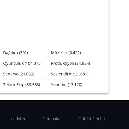
A
r
ş
i
v
i
Dağıtım
(302)
Müzikler
(6.422)
Oyunculuk
(104.073)
Prodüksiyon
(24.824)
Senaryo
(21.069)
Seslendirme
(1.481)
Teknik Ekip
(38.566)
Yönetim
(13.120)
İletişim
Sanatçılar
Ödüllü Filmler