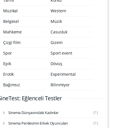
Tarihi
Korku
Müzikal
Western
Belgesel
Müzik
Mahkeme
Casusluk
Çizgi film
Gizem
Spor
Sport event
Epik
Dövüş
Erotik
Experimental
Bağımsız
Bilinmiyor
SineTest: Eğlenceli Testler
(1)
Sinema Dünyasındaki Kadınlar
S
i
(1)
Sinema Perdesinin Erkek Oyuncuları