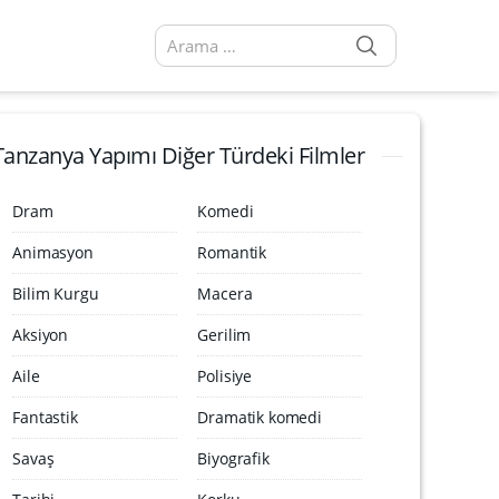
SEARCH
Arama sonuçları:
Tanzanya Yapımı Diğer Türdeki Filmler
Dram
Komedi
Animasyon
Romantik
Bilim Kurgu
Macera
Aksiyon
Gerilim
Aile
Polisiye
Fantastik
Dramatik komedi
Savaş
Biyografik