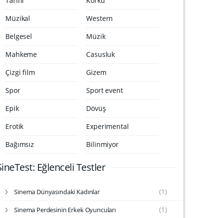
Tarihi
Korku
Müzikal
Western
Belgesel
Müzik
Mahkeme
Casusluk
Çizgi film
Gizem
Spor
Sport event
Epik
Dövüş
Erotik
Experimental
Bağımsız
Bilinmiyor
SineTest: Eğlenceli Testler
(1)
Sinema Dünyasındaki Kadınlar
S
i
(1)
Sinema Perdesinin Erkek Oyuncuları