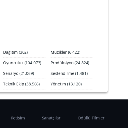
A
r
ş
i
v
i
Dağıtım
(302)
Müzikler
(6.422)
Oyunculuk
(104.073)
Prodüksiyon
(24.824)
Senaryo
(21.069)
Seslendirme
(1.481)
Teknik Ekip
(38.566)
Yönetim
(13.120)
İletişim
Sanatçılar
Ödüllü Filmler