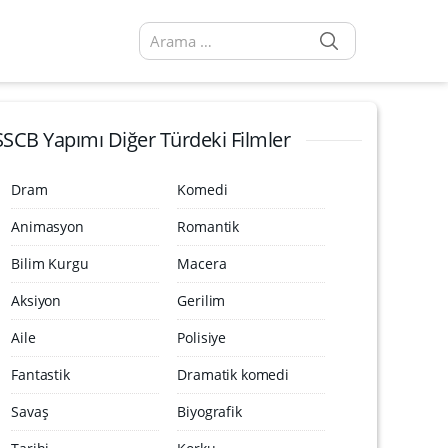
SEARCH
Arama sonuçları:
SSCB Yapımı Diğer Türdeki Filmler
Dram
Komedi
Animasyon
Romantik
Bilim Kurgu
Macera
Aksiyon
Gerilim
Aile
Polisiye
Fantastik
Dramatik komedi
Savaş
Biyografik