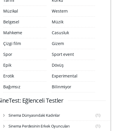
Tarihi
Korku
Müzikal
Western
Belgesel
Müzik
Mahkeme
Casusluk
Çizgi film
Gizem
Spor
Sport event
Epik
Dövüş
Erotik
Experimental
Bağımsız
Bilinmiyor
SineTest: Eğlenceli Testler
(1)
Sinema Dünyasındaki Kadınlar
S
i
(1)
Sinema Perdesinin Erkek Oyuncuları