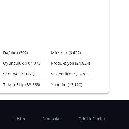
A
r
ş
i
v
i
Dağıtım
(302)
Müzikler
(6.422)
Oyunculuk
(104.073)
Prodüksiyon
(24.824)
Senaryo
(21.069)
Seslendirme
(1.481)
Teknik Ekip
(38.566)
Yönetim
(13.120)
İletişim
Sanatçılar
Ödüllü Filmler