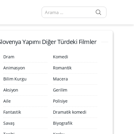
SEARCH
Arama sonuçları:
Slovenya Yapımı Diğer Türdeki Filmler
Dram
Komedi
Animasyon
Romantik
Bilim Kurgu
Macera
Aksiyon
Gerilim
Aile
Polisiye
Fantastik
Dramatik komedi
Savaş
Biyografik