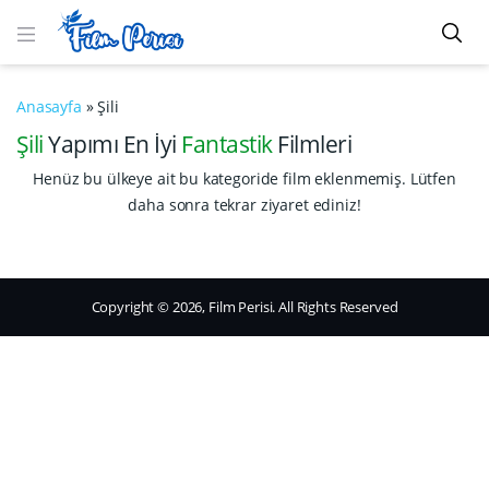
Anasayfa
»
Şili
Şili
Yapımı En İyi
Fantastik
Filmleri
Henüz bu ülkeye ait bu kategoride film eklenmemiş. Lütfen
daha sonra tekrar ziyaret ediniz!
Copyright © 2026, Film Perisi. All Rights Reserved