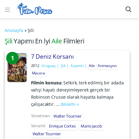
Anasayfa
»
Şili
Şili
Yapımı En İyi
Aile
Filmleri
7 Deniz Korsanı
1
2012
Uruguay
Şili
Arjantin
Aile
Animasyon
Macera
Filmin konusu:
Selkirk, terk edilmiş bir adada
vahşi hayatı deneyimleyerek gerçek bir
Robinson Crusoe olarak hayatta kalmaya
çalışacaktır. …
devamı »
Yönetmen
Walter Tournier
Senarist
Enrique Cortes
Mario Jacob
Walter Tournier