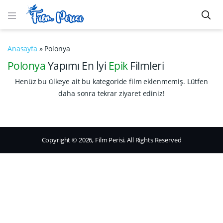
Anasayfa
»
Polonya
Polonya
Yapımı En İyi
Epik
Filmleri
Henüz bu ülkeye ait bu kategoride film eklenmemiş. Lütfen
daha sonra tekrar ziyaret ediniz!
Copyright © 2026, Film Perisi. All Rights Reserved