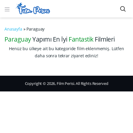
Anasayfa
»
Paraguay
Paraguay
Yapımı En İyi
Fantastik
Filmleri
Henüz bu ülkeye ait bu kategoride film eklenmemiş. Lütfen
daha sonra tekrar ziyaret ediniz!
Copyright © 2026, Film Perisi. All Rights Reserved