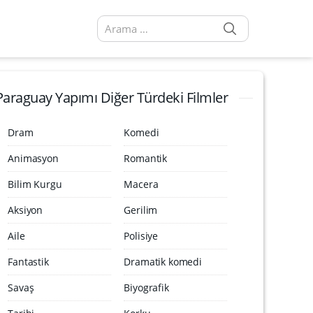
SEARCH
Arama sonuçları:
Paraguay Yapımı Diğer Türdeki Filmler
Dram
Komedi
Animasyon
Romantik
Bilim Kurgu
Macera
Aksiyon
Gerilim
Aile
Polisiye
Fantastik
Dramatik komedi
Savaş
Biyografik