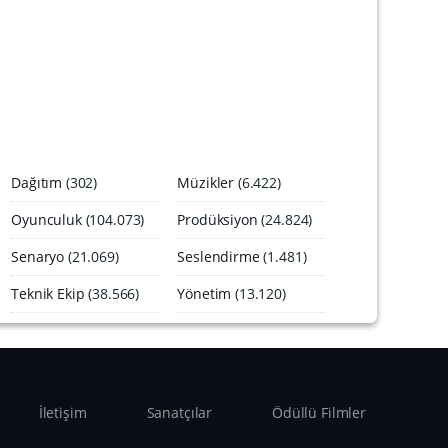
A
r
ş
i
v
i
Dağıtım
(302)
Müzikler
(6.422)
Oyunculuk
(104.073)
Prodüksiyon
(24.824)
Senaryo
(21.069)
Seslendirme
(1.481)
Teknik Ekip
(38.566)
Yönetim
(13.120)
İletişim
Sanatçılar
Ödüllü Filmler