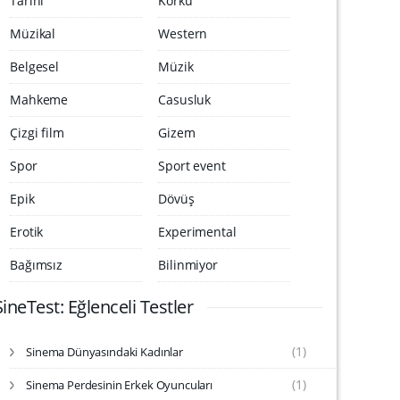
Tarihi
Korku
Müzikal
Western
Belgesel
Müzik
Mahkeme
Casusluk
Çizgi film
Gizem
Spor
Sport event
Epik
Dövüş
Erotik
Experimental
Bağımsız
Bilinmiyor
SineTest: Eğlenceli Testler
(1)
Sinema Dünyasındaki Kadınlar
S
i
(1)
Sinema Perdesinin Erkek Oyuncuları