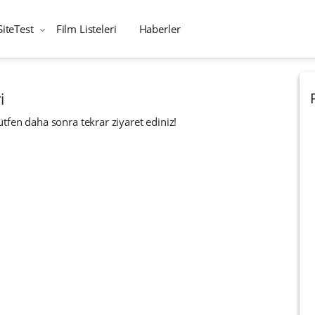
SiteTest
Film Listeleri
Haberler
i
tfen daha sonra tekrar ziyaret ediniz!