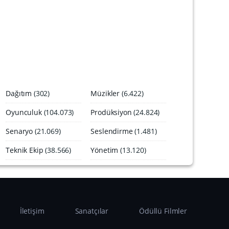
A
r
ş
i
v
i
Dağıtım
(302)
Müzikler
(6.422)
Oyunculuk
(104.073)
Prodüksiyon
(24.824)
Senaryo
(21.069)
Seslendirme
(1.481)
Teknik Ekip
(38.566)
Yönetim
(13.120)
İletişim
Sanatçılar
Ödüllü Filmler