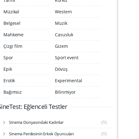
Tarihi
Korku
Müzikal
Western
Belgesel
Müzik
Mahkeme
Casusluk
Çizgi film
Gizem
Spor
Sport event
Epik
Dövüş
Erotik
Experimental
Bağımsız
Bilinmiyor
SineTest: Eğlenceli Testler
(1)
Sinema Dünyasındaki Kadınlar
S
i
(1)
Sinema Perdesinin Erkek Oyuncuları