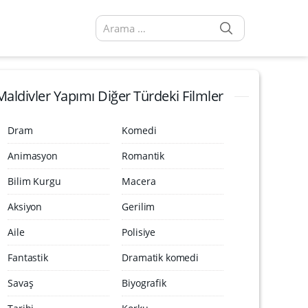
SEARCH
Arama sonuçları:
Maldivler Yapımı Diğer Türdeki Filmler
Dram
Komedi
Animasyon
Romantik
Bilim Kurgu
Macera
Aksiyon
Gerilim
Aile
Polisiye
Fantastik
Dramatik komedi
Savaş
Biyografik