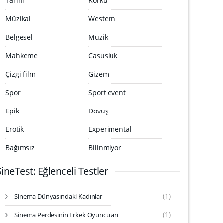
Tarihi
Korku
Müzikal
Western
Belgesel
Müzik
Mahkeme
Casusluk
Çizgi film
Gizem
Spor
Sport event
Epik
Dövüş
Erotik
Experimental
Bağımsız
Bilinmiyor
SineTest: Eğlenceli Testler
(1)
Sinema Dünyasındaki Kadınlar
S
i
(1)
Sinema Perdesinin Erkek Oyuncuları