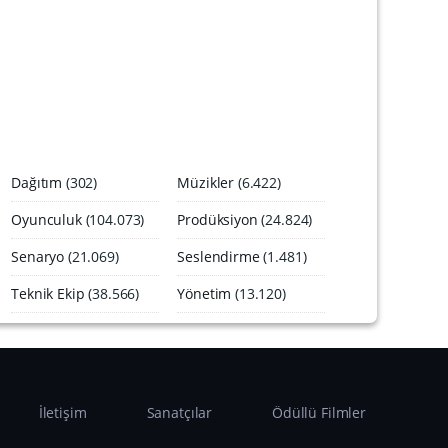
A
r
ş
i
v
i
Dağıtım
(302)
Müzikler
(6.422)
Oyunculuk
(104.073)
Prodüksiyon
(24.824)
Senaryo
(21.069)
Seslendirme
(1.481)
Teknik Ekip
(38.566)
Yönetim
(13.120)
İletişim
Sanatçılar
Ödüllü Filmler