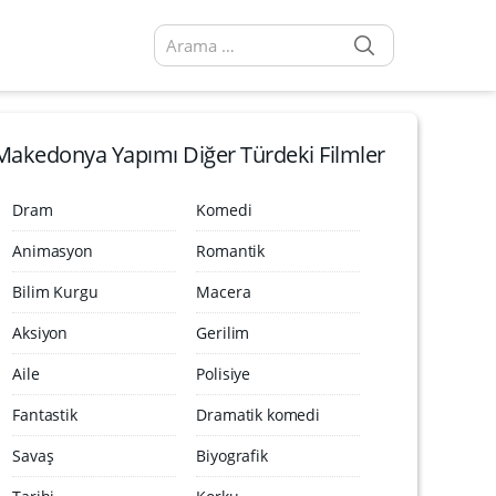
SEARCH
Arama sonuçları:
Makedonya Yapımı Diğer Türdeki Filmler
Dram
Komedi
Animasyon
Romantik
Bilim Kurgu
Macera
Aksiyon
Gerilim
Aile
Polisiye
Fantastik
Dramatik komedi
Savaş
Biyografik