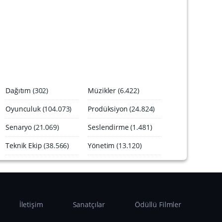
A
r
ş
i
v
i
Dağıtım
(302)
Müzikler
(6.422)
Oyunculuk
(104.073)
Prodüksiyon
(24.824)
Senaryo
(21.069)
Seslendirme
(1.481)
Teknik Ekip
(38.566)
Yönetim
(13.120)
İletişim
Sanatçılar
Ödüllü Filmler