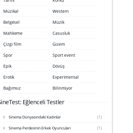
Tarihi
Korku
Müzikal
Western
Belgesel
Müzik
Mahkeme
Casusluk
Çizgi film
Gizem
Spor
Sport event
Epik
Dövüş
Erotik
Experimental
Bağımsız
Bilinmiyor
SineTest: Eğlenceli Testler
(1)
Sinema Dünyasındaki Kadınlar
S
i
(1)
Sinema Perdesinin Erkek Oyuncuları