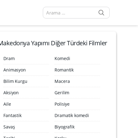
SEARCH
Arama sonuçları:
Makedonya Yapımı Diğer Türdeki Filmler
Dram
Komedi
Animasyon
Romantik
Bilim Kurgu
Macera
Aksiyon
Gerilim
Aile
Polisiye
Fantastik
Dramatik komedi
Savaş
Biyografik