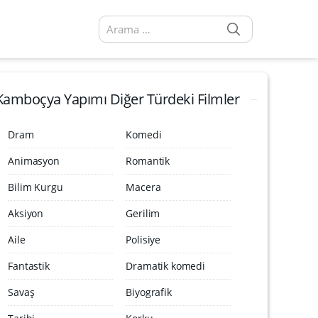
SEARCH
Arama sonuçları:
Kamboçya Yapımı Diğer Türdeki Filmler
Dram
Komedi
Animasyon
Romantik
Bilim Kurgu
Macera
Aksiyon
Gerilim
Aile
Polisiye
Fantastik
Dramatik komedi
Savaş
Biyografik