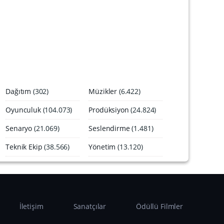
A
r
ş
i
v
i
Dağıtım
(302)
Müzikler
(6.422)
Oyunculuk
(104.073)
Prodüksiyon
(24.824)
Senaryo
(21.069)
Seslendirme
(1.481)
Teknik Ekip
(38.566)
Yönetim
(13.120)
İletişim
Sanatçılar
Ödüllü Filmler