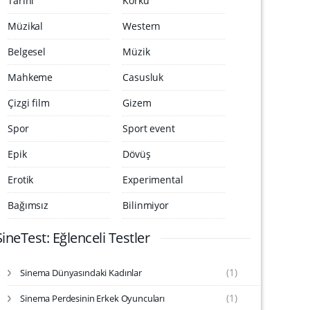
Tarihi
Korku
Müzikal
Western
Belgesel
Müzik
Mahkeme
Casusluk
Çizgi film
Gizem
Spor
Sport event
Epik
Dövüş
Erotik
Experimental
Bağımsız
Bilinmiyor
SineTest: Eğlenceli Testler
(1)
Sinema Dünyasındaki Kadınlar
S
i
(1)
Sinema Perdesinin Erkek Oyuncuları