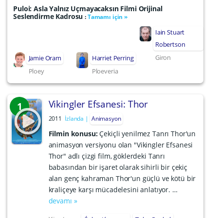
Puloi: Asla Yalnız Uçmayacaksın Filmi Orijinal
Seslendirme Kadrosu
:
Tamamı için »
Iain Stuart
Robertson
Giron
Jamie Oram
Harriet Perring
Ploey
Ploeveria
Vikingler Efsanesi: Thor
1
2011
İzlanda
Animasyon
Filmin konusu:
Çekiçli yenilmez Tanrı Thor'un
animasyon versiyonu olan "Vikingler Efsanesi
Thor" adlı çizgi film, göklerdeki Tanrı
babasından bir işaret olarak sihirli bir çekiç
alan genç kahraman Thor'un güçlü ve kötü bir
kraliçeye karşı mücadelesini anlatıyor. …
devamı »