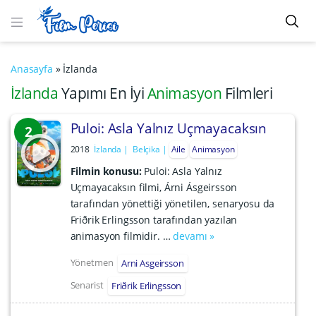
Anasayfa
»
İzlanda
İzlanda
Yapımı En İyi
Animasyon
Filmleri
Puloi: Asla Yalnız Uçmayacaksın
2
2018
İzlanda
Belçika
Aile
Animasyon
Filmin konusu:
Puloi: Asla Yalnız
Uçmayacaksın filmi, Árni Ásgeirsson
tarafından yönettiği yönetilen, senaryosu da
Friðrik Erlingsson tarafından yazılan
animasyon filmidir. …
devamı »
Yönetmen
Arni Asgeirsson
Senarist
Friðrik Erlingsson