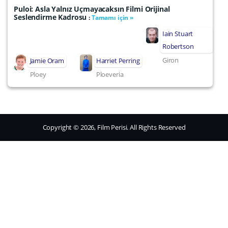
Puloi: Asla Yalnız Uçmayacaksın Filmi Orijinal
Seslendirme Kadrosu
:
Tamamı için »
Iain Stuart
Robertson
Giron
Jamie Oram
Harriet Perring
Ploey
Ploeveria
Copyright © 2026, Film Perisi. All Rights Reserved