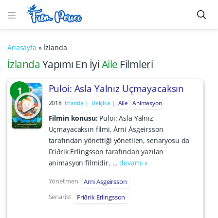
Anasayfa
»
İzlanda
İzlanda
Yapımı En İyi
Aile
Filmleri
Puloi: Asla Yalnız Uçmayacaksın
1
2018
İzlanda
Belçika
Aile
Animasyon
Filmin konusu:
Puloi: Asla Yalnız
Uçmayacaksın filmi, Árni Ásgeirsson
tarafından yönettiği yönetilen, senaryosu da
Friðrik Erlingsson tarafından yazılan
animasyon filmidir. …
devamı »
Yönetmen
Arni Asgeirsson
Senarist
Friðrik Erlingsson